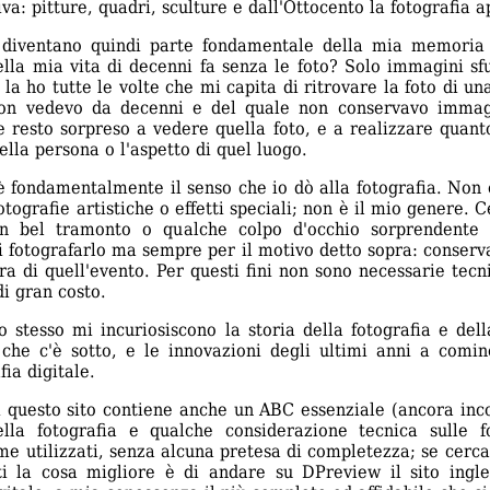
va: pitture, quadri, sculture e dall'Ottocento la fotografia 
 diventano quindi parte fondamentale della mia memoria 
ella mia vita di decenni fa senza le foto? Solo immagini s
la ho tutte le volte che mi capita di ritrovare la foto di un
on vedevo da decenni e del quale non conservavo immagi
 resto sorpreso a vedere quella foto, e a realizzare quan
uella persona o l'aspetto di quel luogo.
 fondamentalmente il senso che io dò alla fotografia. Non 
otografie artistiche o effetti speciali; non è il mio genere. 
n bel tramonto o qualche colpo d'occhio sorprendente n
i fotografarlo ma sempre per il motivo detto sopra: conse
a di quell'evento. Per questi fini non sono necessarie tecni
i gran costo.
 stesso mi incuriosiscono la storia della fotografia e dell
he c'è sotto, e le innovazioni degli ultimi anni a cominc
fia digitale.
 questo sito contiene anche un ABC essenziale (ancora inco
ella fotografia e qualche considerazione tecnica sulle 
me utilizzati, senza alcuna pretesa di completezza; se cercat
ti la cosa migliore è di andare su DPreview il sito ingle