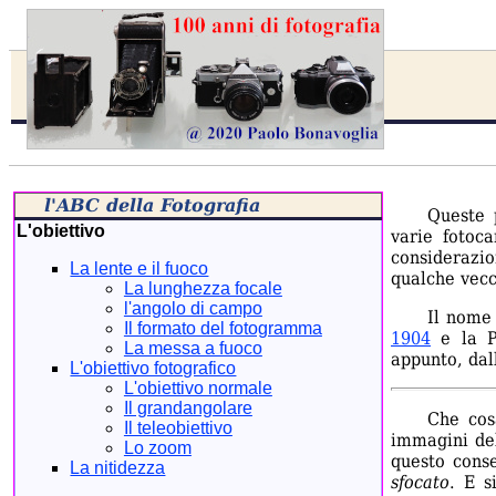
l'ABC della Fotografia
Queste 
L'obiettivo
varie foto
considerazi
La lente e il fuoco
qualche vecc
La lunghezza focale
l'angolo di campo
Il nome 
Il formato del fotogramma
1904
e la Pa
La messa a fuoco
appunto, dal
L'obiettivo fotografico
L'obiettivo normale
Il grandangolare
Che cos
Il teleobiettivo
immagini del
Lo zoom
questo cons
La nitidezza
sfocato
. E s