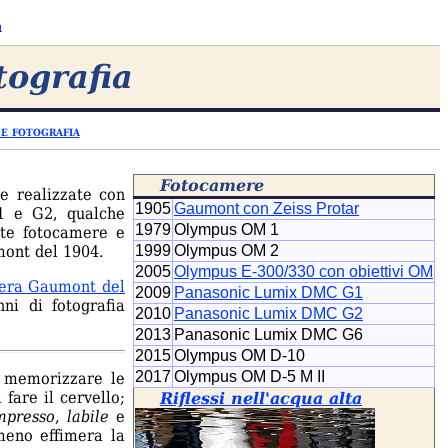
u
tografia
 e fotografia
Fotocamere
e realizzate con
1905
Gaumont con Zeiss Protar
1 e G2, qualche
1979
Olympus OM 1
ste fotocamere e
mont del 1904.
1999
Olympus OM 2
2005
Olympus E-300/330 con obiettivi OM
era Gaumont del
2009
Panasonic Lumix DMC G1
i di fotografia
2010
Panasonic Lumix DMC G2
2013
Panasonic Lumix DMC G6
2015
Olympus OM D-10
2017
Olympus OM D-5 M II
 memorizzare le
fare il cervello;
Riflessi nell'acqua alta
mpresso
,
labile
e
meno effimera la