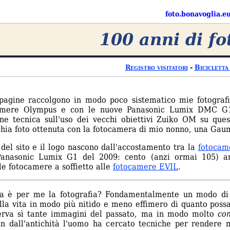
foto.bonavoglia.e
100 anni di fo
Registro visitatori
-
Bicicletta
pagine raccolgono in modo poco sistematico mie fotografi
camere Olympus e con le nuove Panasonic Lumix DMC G
one tecnica sull'uso dei vecchi obiettivi Zuiko OM su que
hia foto ottenuta con la fotocamera di mio nonno, una Gau
del sito e il logo nascono dall'accostamento tra la
fotocam
nasonic Lumix G1 del 2009: cento (anzi ormai 105) ann
le fotocamere a soffietto alle
fotocamere EVIL
.
a è per me la fotografia? Fondamentalmente un modo di
la vita in modo più nitido e meno effimero di quanto possa 
erva sì tante immagini del passato, ma in modo molto
co
in dall'antichità l'uomo ha cercato tecniche per rendere 