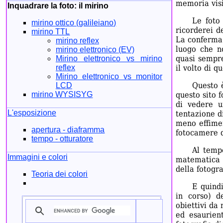
memoria visi
Inquadrare la foto: il mirino
Le foto
mirino ottico (galileiano)
ricorderei d
mirino TTL
La conferma 
mirino reflex
luogo che n
mirino elettronico (EV)
quasi sempre
Mirino elettronico vs mirino
reflex
il volto di q
Mirino elettronico vs monitor
Questo è
LCD
mirino WYSISYG
questo sito f
di vedere u
L'esposizione
tentazione d
meno effimer
apertura - diaframma
fotocamere d
tempo - otturatore
Al tempo
Immagini e colori
matematica c
della fotogra
Teoria dei colori
E quindi
in corso) d
obiettivi da 
ed esaurien