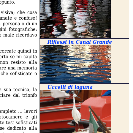
appunto.
visiva; che cosa
fumate e confuse!
a persona o di un
ni fotografiche:
to male ricordavo
Riflessi in Canal Grande
cercate quindi in
Certo se mi capita
on resisto alla
rvare una memoria
che sofisticate o
Uccelli di laguna
a sua tecnica, la
iare dal trionfo
mpleto ... lavori
fotocamere e gli
e test sofisticati
se dedicato alla