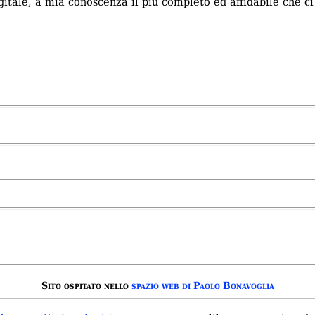
gitale, a mia conoscenza il più completo ed affidabile che ci
Sito ospitato nello
spazio web di Paolo Bonavoglia